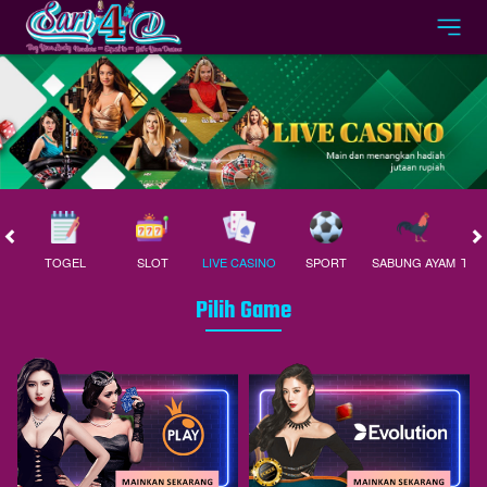
TOGEL
SLOT
LIVE CASINO
SPORT
SABUNG AYAM
TEM
Pilih Game