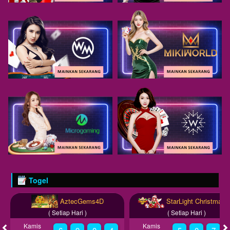
Togel
AztecGems4D
StarLight Christmas 
( Setiap Hari )
( Setiap Hari )
Kamis
Kamis