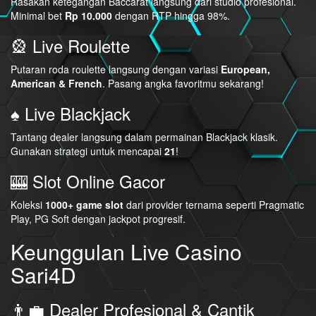
Rasakan ketegangan Baccarat langsung dari studio profesional.
Minimal bet
Rp 10.000
dengan RTP hingga 98%.
🎡 Live Roulette
Putaran roda roulette langsung dengan variasi
European,
American & French
. Pasang angka favoritmu sekarang!
♠ Live Blackjack
Tantang dealer langsung dalam permainan Blackjack klasik.
Gunakan strategi untuk mencapai
21
!
🎰 Slot Online Gacor
Koleksi
1000+ game slot
dari provider ternama seperti Pragmatic
Play, PG Soft dengan jackpot progresif.
Keunggulan Live Casino
Sari4D
👨‍💼 Dealer Profesional & Cantik