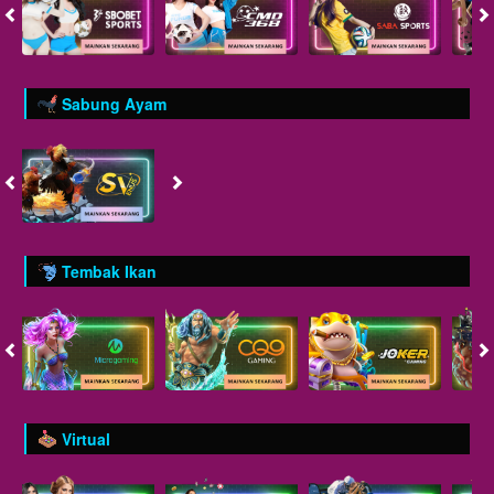
Sabung Ayam
Tembak Ikan
Virtual