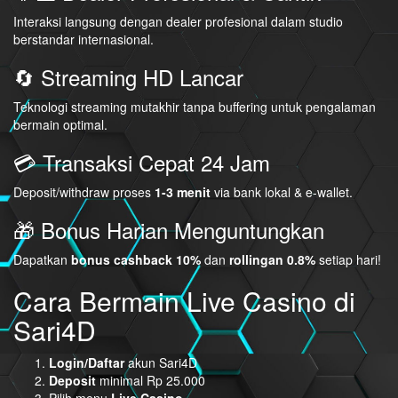
Interaksi langsung dengan dealer profesional dalam studio
berstandar internasional.
🔄 Streaming HD Lancar
Teknologi streaming mutakhir tanpa buffering untuk pengalaman
bermain optimal.
💳 Transaksi Cepat 24 Jam
Deposit/withdraw proses
1-3 menit
via bank lokal & e-wallet.
🎁 Bonus Harian Menguntungkan
Dapatkan
bonus cashback 10%
dan
rollingan 0.8%
setiap hari!
Cara Bermain Live Casino di
Sari4D
Login/Daftar
akun Sari4D
Deposit
minimal Rp 25.000
Pilih menu
Live Casino