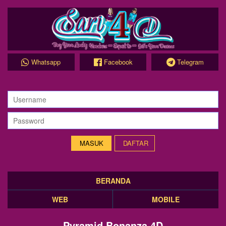
Whatsapp
Facebook
Telegram
DAFTAR
BERANDA
WEB
MOBILE
Pyramid Bonanza 4D