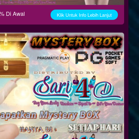
0% Di Awal
Klik Untuk Info Lebih Lanjut