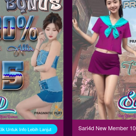
Sari4d New Member 10
lik Untuk Info Lebih Lanjut