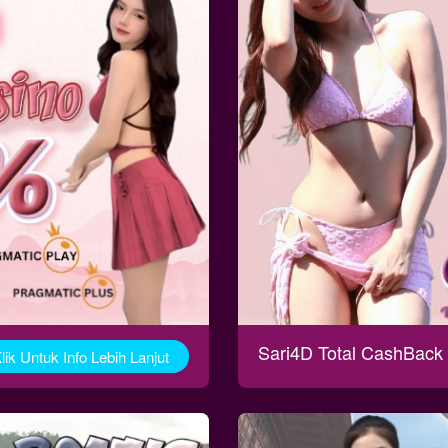
Sari4D Total CashBack
lik Untuk Info Lebih Lanjut