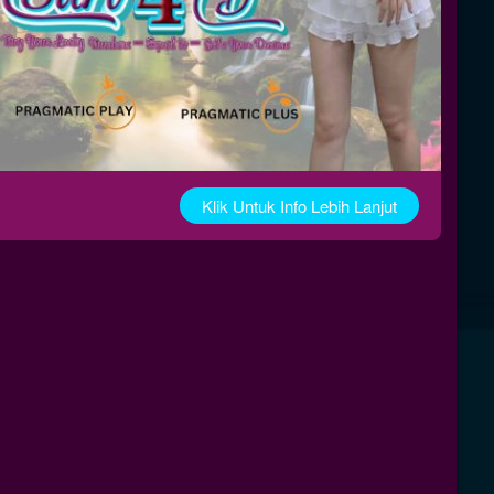
Klik Untuk Info Lebih Lanjut